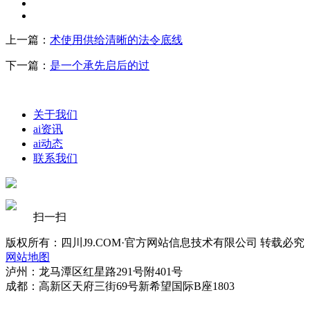
上一篇：
术使用供给清晰的法令底线
下一篇：
是一个承先启后的过
关于我们
ai资讯
ai动态
联系我们
扫一扫
版权所有：四川J9.COM·官方网站信息技术有限公司 转载必究
网站地图
泸州：龙马潭区红星路291号附401号
成都：高新区天府三街69号新希望国际B座1803