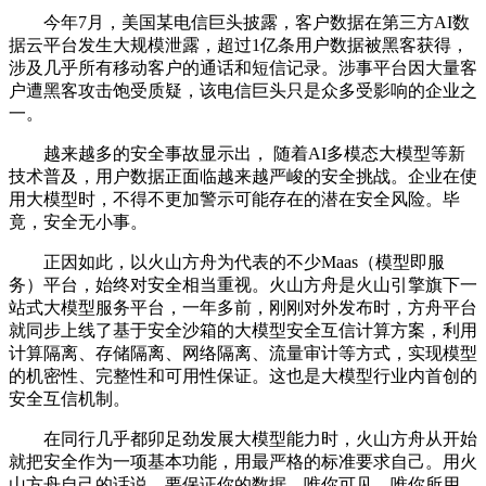
今年7月，美国某电信巨头披露，客户数据在第三方AI数
据云平台发生大规模泄露，超过1亿条用户数据被黑客获得，
涉及几乎所有移动客户的通话和短信记录。涉事平台因大量客
户遭黑客攻击饱受质疑，该电信巨头只是众多受影响的企业之
一。
越来越多的安全事故显示出， 随着AI多模态大模型等新
技术普及，用户数据正面临越来越严峻的安全挑战。企业在使
用大模型时，不得不更加警示可能存在的潜在安全风险。毕
竟，安全无小事。
正因如此，以火山方舟为代表的不少Maas（模型即服
务）平台，始终对安全相当重视。火山方舟是火山引擎旗下一
站式大模型服务平台，一年多前，刚刚对外发布时，方舟平台
就同步上线了基于安全沙箱的大模型安全互信计算方案，利用
计算隔离、存储隔离、网络隔离、流量审计等方式，实现模型
的机密性、完整性和可用性保证。这也是大模型行业内首创的
安全互信机制。
在同行几乎都卯足劲发展大模型能力时，火山方舟从开始
就把安全作为一项基本功能，用最严格的标准要求自己。用火
山方舟自己的话说，要保证你的数据，唯你可见，唯你所用，