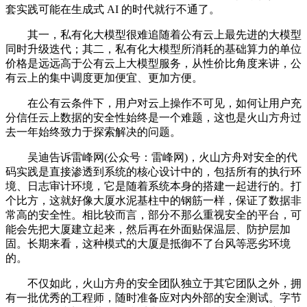
套实践可能在生成式 AI 的时代就行不通了。
其一，私有化大模型很难追随着公有云上最先进的大模型
同时升级迭代；其二，私有化大模型所消耗的基础算力的单位
价格是远远高于公有云上大模型服务，从性价比角度来讲，公
有云上的集中调度更加便宜、更加方便。
在公有云条件下，用户对云上操作不可见，如何让用户充
分信任云上数据的安全性始终是一个难题，这也是火山方舟过
去一年始终致力于探索解决的问题。
吴迪告诉雷峰网(公众号：雷峰网)，火山方舟对安全的代
码实践是直接渗透到系统的核心设计中的，包括所有的执行环
境、日志审计环境，它是随着系统本身的搭建一起进行的。打
个比方，这就好像大厦水泥基柱中的钢筋一样，保证了数据非
常高的安全性。相比较而言，部分不那么重视安全的平台，可
能会先把大厦建立起来，然后再在外面贴保温层、防护层加
固。长期来看，这种模式的大厦是抵御不了台风等恶劣环境
的。
不仅如此，火山方舟的安全团队独立于其它团队之外，拥
有一批优秀的工程师，随时准备应对内外部的安全测试。字节