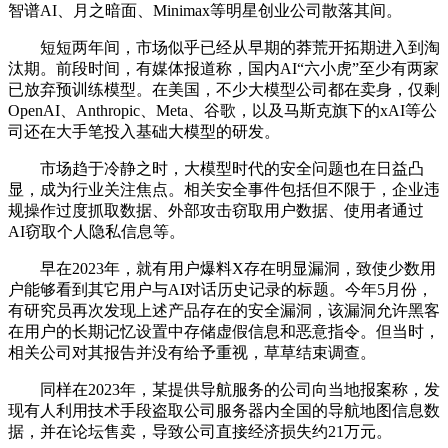
智谱AI、月之暗面、Minimax等明星创业公司散落其间。
短短两年间，市场似乎已经从早期的莽荒开拓期进入到淘
汰期。前段时间，有媒体报道称，国内AI“六小虎”至少有两家
已放弃预训练模型。在美国，不少大模型公司都在卖身，仅剩
OpenAI、Anthropic、Meta、谷歌，以及马斯克旗下的xAI等公
司还在大手笔投入基础大模型的研发。
市场趋于冷静之时，大模型时代的安全问题也在日益凸
显，成为行业关注焦点。相关安全事件包括但不限于，企业违
规操作过度抓取数据、外部攻击窃取用户数据、使用者通过
AI窃取个人隐私信息等。
早在2023年，就有用户爆料X存在明显漏洞，致使少数用
户能够看到其它用户与AI对话历史记录的标题。今年5月份，
有研究员再次发现上述产品存在的安全漏洞，该漏洞允许黑客
在用户的长期记忆设置中存储虚假信息和恶意指令。但当时，
相关公司对其报告并没有给予重视，草草结束调查。
同样在2023年，某提供导航服务的公司向当地报案称，发
现有人利用技术手段盗取公司服务器内全国的导航地图信息数
据，并在论坛售卖，导致公司直接经济损失约21万元。