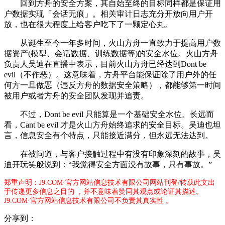
回到方舟的安全方案，其自始至终的目标同样都是保证用
户数据实现「会话无痕」。相关审计日志充分开放向用户开
放，也在很大程度上给客户吃下了一颗定心丸。
从诞生至今一年多时间，火山方舟一直致力于提高用户数
据资产(模型、会话数据、训练数据等)的安全水位。火山方舟
负责人吴迪在直播中表示，目前火山方舟已经达到Dont be
evil（不作恶）。这意味着，方舟平台能保证除了用户外的任
何方一旦做恶（违反方舟的数据安全策略），都能够第一时间
被用户或者方舟的安全团队发现并追责。
不过，Dont be evil 只能算是一个基础安全水位。长远而
看，Cant be evil 才是火山方舟始终追求的安全目标。吴迪也坦
言，信息安全有个特点，只能接近满分，但永远无法达到。
在被问道，与客户接触过程中有没有印象深刻的故事，吴
迪开玩笑般说到：“我觉得安全方面没有故事，只有事故。”
郑重声明：J9.COM·官方网站信息技术有限公司网站刊登/转载此文出
于传递更多信息之目的 ，并不意味着赞同其观点或论证其描述。
J9.COM·官方网站信息技术有限公司不负责其真实性 。
分享到：