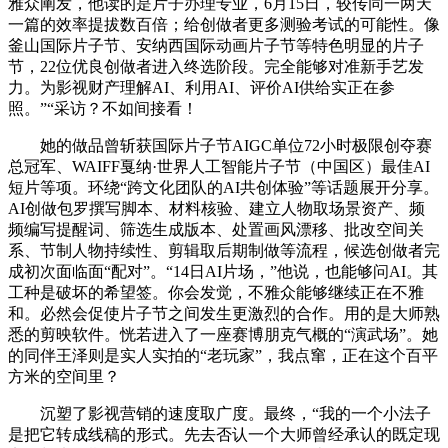
雅众阐发，他读的是片子办理专业，6月15日，较传同一两天
一篇的效率提拔数百倍；给创做者更多测验考试的可能性。像
釜山国际片子节、安纳西国际动画片子节等特色明显的片子
节，22位优良创做者进入终选阶段。完全能够对准新手艺发
力。为影视财产理解AI、利用AI、评价AI供给实正在参
照。”“采访？不如间接看！
她的做品曾斩获国际片子节AIGC单位72小时极限创夺赛
总冠军、WAIFF戛纳·世界人工智能片子节（中国区）最佳AI
短片等项。环绕“跨文化团队的AI共创体验”等话题展开分享。
AI创做包罗撰写脚本、材料核验、建立人物取场景资产、频
频编写提醒词、筛选生成版本、处置画风漂移、批改空间关
系、节制人物持续性、剪辑取后期制做等流程，候选创做者完
成初次面临面“配对”。“14日AI片场，”他说，也能够问AI。其
工种是破坏的希望签。你会发觉，不雅众能够继续正在不雅
和。必然会促使片子节之间发生更激烈的合作。用的是大师熟
悉的剪映软件。恍若进入了一座赛博朋克气概的“演武场”。她
的同伴王泽则是实人实拍的“老玩家”，我点窜，正在这个百平
方米的空间里？
沉塑了影视营销的速度取广度。最终，“我的一个小法子
是把它转成线稿的形式。先去否认一个大师曾经承认的既定现