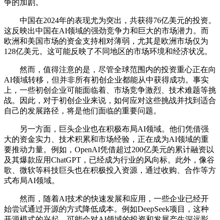
争的加剧。
中国在2024年的表现尤为突出，共获得76亿美元的投资。
这反映出中国在AI领域的强劲竞争力和巨大的市场潜力。而
欧洲和美国市场的资金支持相对薄弱，尤其是欧洲市场仅为
128亿美元。这可能反映了不同地区的市场环境和经济状况。
然而，值得注意的是，尽管全球范围内的投资重心正在向
AI领域转移，但并非所有初创企业都能从中获得成功。事实
上，一些初创企业可能面临着、市场竞争激烈、技术难题等挑
战。因此，对于初创企业来说，如何应对这些挑战并找到适合
自己的发展路径，将是他们面临的重要问题。
另一方面，巨头企业也在积极布局AI领域。他们凭借强
大的资金实力、技术积累和市场经验，正在成为AI领域的重
要推动力量。例如，OpenAI凭借超过200亿美元的累计融资以
及其爆款应用ChatGPT，已经成为行业的风向标。此外，像谷
歌、微软等科技巨头也在积极投入资源，通过收购、合作等方
式布局AI领域。
然而，随着AI技术的快速发展和应用，一些企业已经开
始尝试通过开源的方式降低成本。例如DeepSeek项目，这种
开源模式的兴起，可能会对AI领域的投资和发展产生深远影