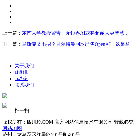
上一篇：
东南大学教授警告：无边界AI或将超越人类智慧，
下一篇：
马斯克又出招？阿尔特曼回应出售OpenAI：这是马
关于我们
ai资讯
ai动态
联系我们
扫一扫
版权所有：四川J9.COM·官方网站信息技术有限公司 转载必究
网站地图
泸州：龙马潭区红星路291号附401号