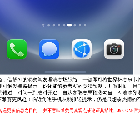
勾当，借帮AI的洞察阐发理清赛场脉络，一键即可将世界杯赛事卡
可触发弹窗提示，你还能够参考AI的竞猜预测，开赛时间一目
错过！时间一到准时开逃，自从参取赛果预测勾当，AI赛事预测
不雅赛更风趣！临近角逐手机从动推送提示，仍是只想凑热闹的
于传递更多信息之目的 ，并不意味着赞同其观点或论证其描述。J9.COM·