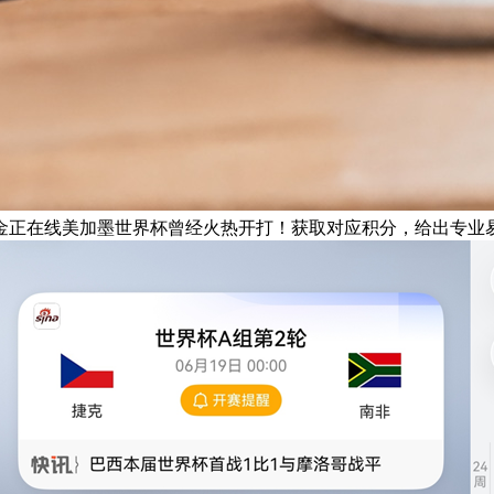
金正在线美加墨世界杯曾经火热开打！获取对应积分，给出专业