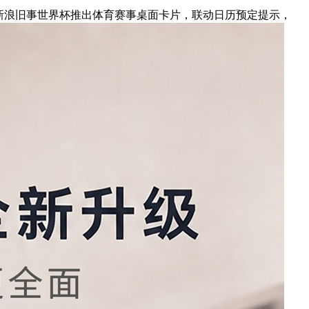
新浪旧事世界杯推出体育赛事桌面卡片，联动日历预定提示，