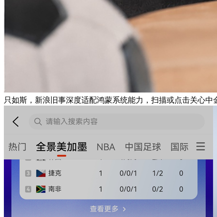
只如斯，新浪旧事深度适配鸿蒙系统能力，扫描或点击关心中