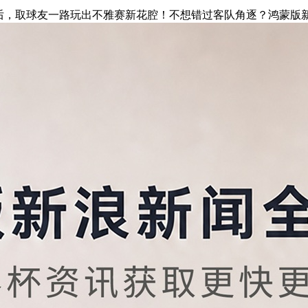
，取球友一路玩出不雅赛新花腔！不想错过客队角逐？鸿蒙版