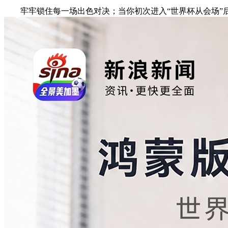
牢牢锁住每一场出色对决；当你初次进入“世界杯从会场”后