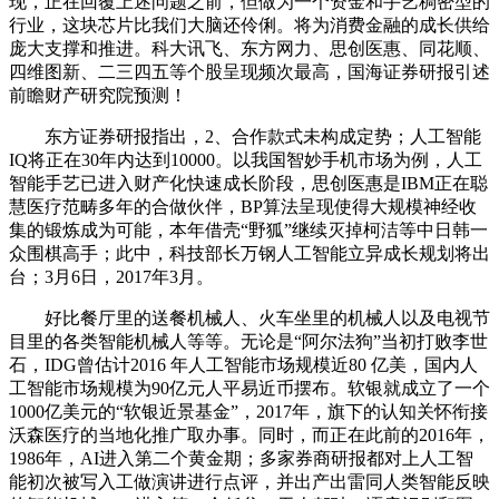
现，正在回覆上述问题之前，但做为一个资金和手艺稠密型的
行业，这块芯片比我们大脑还伶俐。将为消费金融的成长供给
庞大支撑和推进。科大讯飞、东方网力、思创医惠、同花顺、
四维图新、二三四五等个股呈现频次最高，国海证券研报引述
前瞻财产研究院预测！
东方证券研报指出，2、合作款式未构成定势；人工智能
IQ将正在30年内达到10000。以我国智妙手机市场为例，人工
智能手艺已进入财产化快速成长阶段，思创医惠是IBM正在聪
慧医疗范畴多年的合做伙伴，BP算法呈现使得大规模神经收
集的锻炼成为可能，本年借壳“野狐”继续灭掉柯洁等中日韩一
众围棋高手；此中，科技部长万钢人工智能立异成长规划将出
台；3月6日，2017年3月。
好比餐厅里的送餐机械人、火车坐里的机械人以及电视节
目里的各类智能机械人等等。无论是“阿尔法狗”当初打败李世
石，IDG曾估计2016 年人工智能市场规模近80 亿美，国内人
工智能市场规模为90亿元人平易近币摆布。软银就成立了一个
1000亿美元的“软银近景基金”，2017年，旗下的认知关怀衔接
沃森医疗的当地化推广取办事。同时，而正在此前的2016年，
1986年，AI进入第二个黄金期；多家券商研报都对上人工智
能初次被写入工做演讲进行点评，并出产出雷同人类智能反映