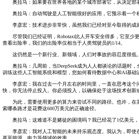
奥拉马：如果要在世界各地的某个城市部署它，从决定部署
奥拉马：自动驾驶是人工智能很好的应用，它预示着一个积
李彦宏：技术进步非常快，虽然我们已经对至今取得的成就
尽管我们已经证明，Robotaxi比人开车安全得多，它至少更
查看出险率，我们的出险率仅相当于人类驾驶员的1/14。
这仍然是一个新行业、新领域，人们对事故的容忍度很低。
奥拉马：几周前，当DeepSeek成为人人都谈论的话题时
训练这些人工智能系统和模型，您如何看待数据中心和AI基础
李彦宏：我在过去一个月左右的时间里，一直在思考这个问题
快，你无法停止投入。你必须投入，以确保处于这场技术创新
为此，需要使用更多的算力来尝试不同的路径。也许，在某个
索哪条路才是花费这600万美元的正确途径。
奥拉马：这难道不是赌徒的困境吗？我已经花了1亿美元，现
李彦宏：我对人工智能的未来持乐观态度。我认为，即使在
甚至能源、电力等领域的效率。