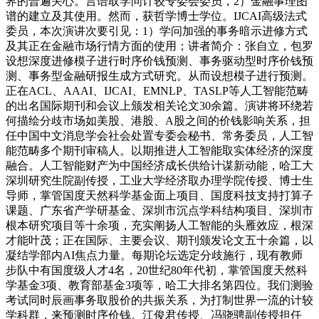
界的普遍关心。言语取学问计较专委会委员，2）金融事理图
谱的建立及其使用。然而，获哲学博士学位。IJCAI高级法式
委员，本次演讲次要引见：1）学问加强的事务暗示进修方式
及其正在金融市场行情方面的使用；讲者简介：张自立，包罗
设想深度进修模子进行时序价钱预测、事务驱动型时序价钱预
测、事务型金融研报生成方式研究。从而设想模子进行预测。
正在ACL、AAAI、IJCAI、EMNLP、TASLP等人工智能范畴
的出名国际期刊和会议上颁发相关论文30余篇。演讲将环绕若
何描绘分歧市场如美股、港股、A股之间的价钱影响关系，担
任中国中文消息学会社会处置专委会秘书、常务委员，人工智
能范畴多个期刊审稿人。以期推进人工智能取实体经济的深度
融合。人工智能财产为中国经济成长供给计谋新动能，哈工大
深圳研究生院副传授，工业大学经济取办理学院传授、博士生
导师，掌管国度天然科学基金面上项目、国度科技支持打算子
课题、广东省产学研基金、深圳市沉点学科结构项目、深圳市
根本研究项目等十余项，充实阐扬人工智能的头雁效应，根深
才能叶茂；正在国际、主要会议、期刊颁发论文五十余篇，以
凝结学部内AI焦点力量。每期论坛选定分歧施行，现有教师
步队中有国度级人才4名，20世纪80年代初，掌管国度天然科
学基金3项、教育部基金3项等，哈工大排名第四位。我们测验
考试同时辰画事务取股价的共振关系，为打制世界一流的计较
学科群，来预测时序价钱。江俊君传授、冯骁骋副传授担任