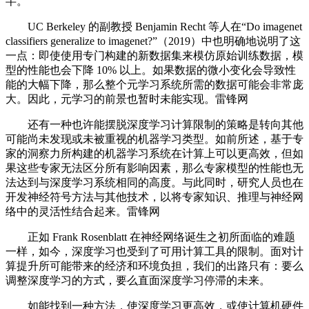
半。
UC Berkeley 的副教授 Benjamin Recht 等人在“Do imagenet
classifiers generalize to imagenet?”（2019）中也明确地说明了这
一点：即使使用专门构建的新数据集来模仿原始训练数据，模
型的性能也会下降 10% 以上。如果数据的微小变化会导致性
能的大幅下降，那么整个元学习系统所需的数据可能会非常庞
大。因此，元学习的前景也暂时未能实现。雷锋网
还有一种也许能摆脱深度学习计算限制的策略是转向其他
可能尚未发现或未被重视的机器学习类型。如前所述，基于专
家的洞察力所构建的机器学习系统在计算上可以更高效，但如
果这些专家无法区分所有影响因素，那么专家模型的性能也无
法达到与深度学习系统相同的高度。与此同时，研究人员也在
开发神经符号方法与其他技术，以将专家知识、推理与神经网
络中的灵活性结合起来。雷锋网
正如 Frank Rosenblatt 在神经网络诞生之初所面临的难题
一样，如今，深度学习也受到了可用计算工具的限制。面对计
算提升所可能带来的经济和环境负担，我们的出路只有：要么
调整深度学习的方式，要么直面深度学习停滞的未来。
如能找到一种方法，使深度学习更高效，或使计算机硬件