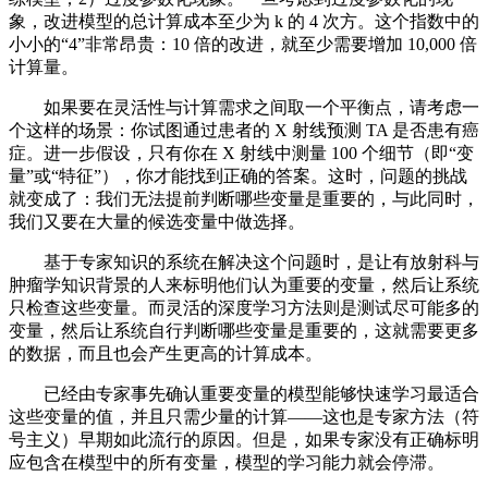
象，改进模型的总计算成本至少为 k 的 4 次方。这个指数中的
小小的“4”非常昂贵：10 倍的改进，就至少需要增加 10,000 倍
计算量。
如果要在灵活性与计算需求之间取一个平衡点，请考虑一
个这样的场景：你试图通过患者的 X 射线预测 TA 是否患有癌
症。进一步假设，只有你在 X 射线中测量 100 个细节（即“变
量”或“特征”），你才能找到正确的答案。这时，问题的挑战
就变成了：我们无法提前判断哪些变量是重要的，与此同时，
我们又要在大量的候选变量中做选择。
基于专家知识的系统在解决这个问题时，是让有放射科与
肿瘤学知识背景的人来标明他们认为重要的变量，然后让系统
只检查这些变量。而灵活的深度学习方法则是测试尽可能多的
变量，然后让系统自行判断哪些变量是重要的，这就需要更多
的数据，而且也会产生更高的计算成本。
已经由专家事先确认重要变量的模型能够快速学习最适合
这些变量的值，并且只需少量的计算——这也是专家方法（符
号主义）早期如此流行的原因。但是，如果专家没有正确标明
应包含在模型中的所有变量，模型的学习能力就会停滞。