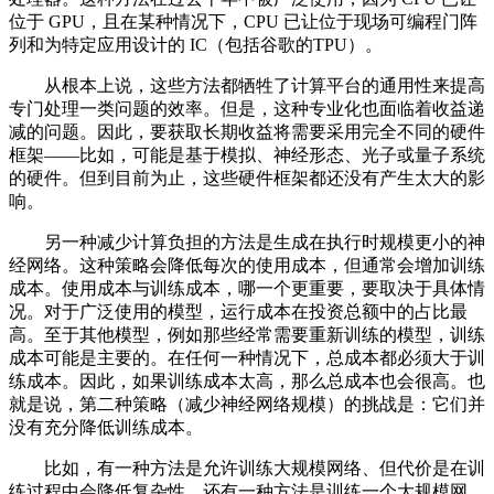
位于 GPU，且在某种情况下，CPU 已让位于现场可编程门阵
列和为特定应用设计的 IC（包括谷歌的TPU）。
从根本上说，这些方法都牺牲了计算平台的通用性来提高
专门处理一类问题的效率。但是，这种专业化也面临着收益递
减的问题。因此，要获取长期收益将需要采用完全不同的硬件
框架——比如，可能是基于模拟、神经形态、光子或量子系统
的硬件。但到目前为止，这些硬件框架都还没有产生太大的影
响。
另一种减少计算负担的方法是生成在执行时规模更小的神
经网络。这种策略会降低每次的使用成本，但通常会增加训练
成本。使用成本与训练成本，哪一个更重要，要取决于具体情
况。对于广泛使用的模型，运行成本在投资总额中的占比最
高。至于其他模型，例如那些经常需要重新训练的模型，训练
成本可能是主要的。在任何一种情况下，总成本都必须大于训
练成本。因此，如果训练成本太高，那么总成本也会很高。也
就是说，第二种策略（减少神经网络规模）的挑战是：它们并
没有充分降低训练成本。
比如，有一种方法是允许训练大规模网络、但代价是在训
练过程中会降低复杂性，还有一种方法是训练一个大规模网