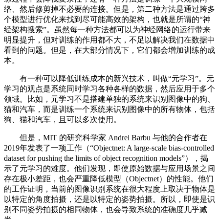
络、然后修剪掉不必要的连接。但是，第二种方法是通过跨多
个模型进行优化来找到尽可能高效的架构，也就是所谓的“神
经架构搜索”。虽然每一种方法都可以为神经网络的运行带来
明显提升，但对训练的作用都不大，不足以解决我们在数据中
看到的问题。但是，在大部分情况下，它们都会增加训练的成
本。
有一种可以降低训练成本的新兴技术，叫做“元学习”。元
学习的观点是系统同时学习各种各样的数据，然后应用于多个
领域。比如，元学习不是搭建单独的系统来识别图像中的狗、
猫和汽车，而是训练一个系统来识别图像中的所有物体，包括
狗、猫和汽车，且可以多次使用。
但是，MIT 的研究科学家 Andrei Barbu 与他的合作者在
2019年发表了一项工作（“Objectnet: A large-scale bias-controlled
dataset for pushing the limits of object recognition models”），揭
示了元学习的难度。他们发现，即使原始数据与应用场景之间
存在极小差距，也会严重降低模型（Objectnet）的性能。他们
的工作证明，当前的图像识别系统在很大程度上取决于物体是
以特定的角度拍摄，还是以特定的姿势拍摄。所以，即使是识
别不同姿势拍摄的相同物体，也会导致系统的准确度几乎减