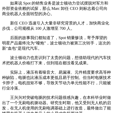
如果说 Spot 的销售业务是波士顿动力尝试摆脱对军方和
外部资金依赖的试探，那么 Marc 卸任 CEO 则标志着公司向
商业机器人全面转型的决心。
新任 CEO 迅速引入大量非研究背景的人才，加快商业化
步伐，公司规模从 100 人激增至 700 人。
后面的故事我们都知道了，Spot 销量惨淡，寄予厚望的
明星产品最终沦为“哑炮”，波士顿动力被第三次转手，这次的
新“血包”是现代汽车。
波士顿动力也意识到了太贵的问题，想借助现代的汽车技
术把机器人价格打下来，但到现在都没看见成果。
实际上，液压有着噪音大、易漏液、元件精度要求高等种
种缺陷，电驱也比液压成本更低且易于控制。但当时电驱技术
卡脖子，电机扭矩不够，导致关节动力单元性能不行，只能被
行业冷落。
王兴兴对突破电驱的技术问题很感兴趣，在本科毕业时做
出了一个无刷电机驱动器。研究生时期，他又受到无人机的启
发，在无人机使用的无刷电调基础上进行改造，最终做出了能