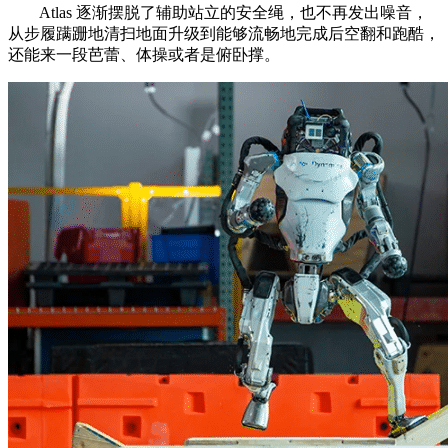
Atlas 逐渐摆脱了辅助站立的安全绳，也不再发出噪音，
从步履蹒跚地清扫地面升级到能够流畅地完成后空翻和跑酷，
还能来一段芭蕾、体操或者是俯卧撑。