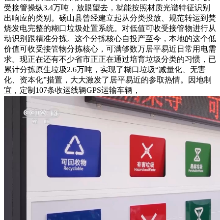
受接管操纵3.4万吨，放眼望去，就能按照材质光谱特征识别
出响应的类别。砀山县曾经建立起从分类投放、规范转运到焚
烧发电完整的糊口垃圾处置系统。对低值可收受接管物进行从
动识别跟精准分拣。这个分拣核心自投产至今，本地的这个低
价值可收受接管物分拣核心，可满够数万居平易近日常用电需
求。现正在还有不少省市正正在通过培育垃圾分类的习惯，已
累计分拣原生垃圾2.6万吨，实现了糊口垃圾“减量化、无害
化、资本化”措置，大大激发了居平易近的参取热情。因地制
宜，定制107条收运线辆GPS运输车辆，