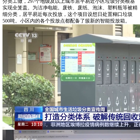
分类工做，297个地级及以上城市居平易近小区垃圾分类根基
实现全笼盖。为洁净电能。废铁、废纸、泡沫、塑料瓶等被精
细分类，居平易近每次投放，这个项目设想日处置糊口垃圾
500吨。小区内的各个投放点都配备了簇新的智能投放箱。