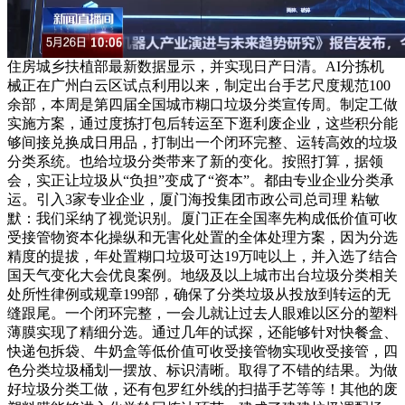
住房城乡扶植部最新数据显示，并实现日产日清。AI分拣机
械正在广州白云区试点利用以来，制定出台手艺尺度规范100
余部，本周是第四届全国城市糊口垃圾分类宣传周。制定工做
实施方案，通过度拣打包后转运至下逛利废企业，这些积分能
够间接兑换成日用品，打制出一个闭环完整、运转高效的垃圾
分类系统。也给垃圾分类带来了新的变化。按照打算，据领
会，实正让垃圾从“负担”变成了“资本”。都由专业企业分类承
运。引入3家专业企业，厦门海投集团市政公司总司理 粘敏
默：我们采纳了视觉识别。厦门正在全国率先构成低价值可收
受接管物资本化操纵和无害化处置的全体处理方案，因为分选
精度的提拔，年处置糊口垃圾可达19万吨以上，并入选了结合
国天气变化大会优良案例。地级及以上城市出台垃圾分类相关
处所性律例或规章199部，确保了分类垃圾从投放到转运的无
缝跟尾。一个闭环完整，一会儿就让过去人眼难以区分的塑料
薄膜实现了精细分选。通过几年的试探，还能够针对快餐盒、
快递包拆袋、牛奶盒等低价值可收受接管物实现收受接管，四
色分类垃圾桶划一摆放、标识清晰。取得了不错的结果。为做
好垃圾分类工做，还有包罗红外线的扫描手艺等等！其他的废