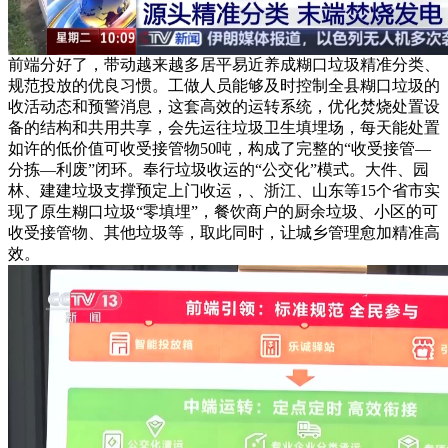
前端分好了，带动越来越多居平易近养成糊口垃圾精准分类、
规范投放的优良习惯。工做人员能够及时控制全县糊口垃圾的
收活动态和预警消息，这套高效的运转系统，优化焚烧处置设
备的结构和共用共享，会先运往垃圾卫生填埋场，每天能处置
如许的低价值可收受接管物50吨，构成了完整的“收受接管—
分拣—利废”闭环。奉行垃圾收运的“公交化”模式。大件、园
林、建建垃圾支撑预定上门收运，、浙江、山东等15个省市实
现了原生糊口垃圾“零填埋”，餐饮商户的厨余垃圾、小区的可
收受接管物、其他垃圾等，取此同时，让城乡管理愈加精准高
效。